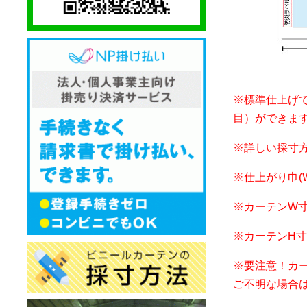
※標準仕上げ
目）ができま
※詳しい採寸
※仕上がり巾(
※カーテンW
※カーテンH
※要注意！カ
ご不明な場合