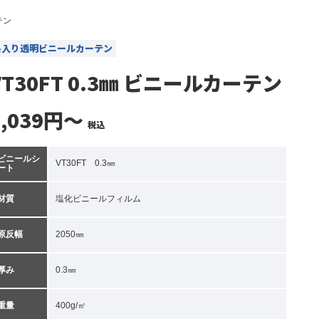
テン
糸入り透明ビニールカーテン
VT30FT 0.3㎜ ビニールカーテン
6,039円～
税込
ビニールシ
VT30FT 0.3㎜
ート
材質
塩化ビニールフィルム
原反幅
2050㎜
厚み
0.3㎜
重量
400g/㎡