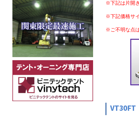
※下記は片開
※下記価格サ
※ご不明な点
VT30