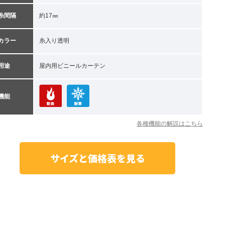
糸間隔
約17㎜
カラー
糸入り透明
用途
屋内用ビニールカーテン
機能
各種機能の解説はこちら
サイズと価格表を見る