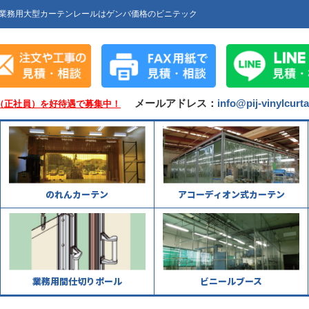
業務用大型カーテンレールはゲンバ価格のビニテック
メールアドレス：
info@pij-vinylcurt
（正社員）を好待遇で募集中！
のれんカーテン
アコーディオン式カーテン
業務用間仕切りポール
ビニールブース