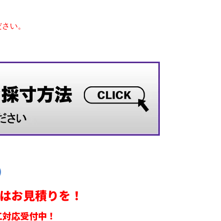
ださい。
）
ずはお見積りを！
工対応受付中！