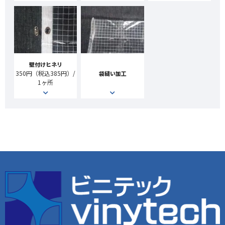
壁付けヒネリ
350円（税込385円）/
袋縫い加工
1ヶ所