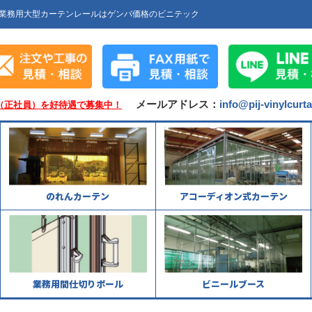
業務用大型カーテンレールはゲンバ価格のビニテック
メールアドレス：
info@pij-vinylcurt
（正社員）を好待遇で募集中！
のれんカーテン
アコーディオン式カーテン
業務用間仕切りポール
ビニールブース