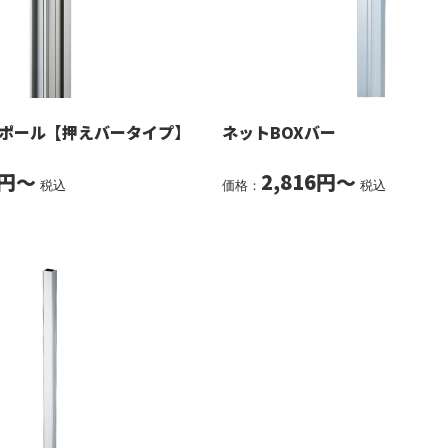
ポール【押えバータイプ】
ネットBOXバー
0円～
2,816円～
税込
価格：
税込