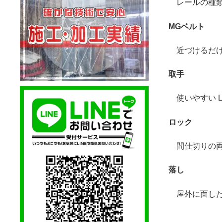
レールの種類と
MGベルト
近づけるだ
取手
使いやすい L 
ロック
間仕切りの両側
落し
屋外に面した