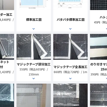
ダー加工
ハト
標準加工図
パタパタ標準加工図
,840円）/
45円（税
ネット
マジックテープ部分加工
のり付きマ
付
マジックテープ全長加工
25
550円（税込605円）/
,420円）/
660円（税込726円）/ 1m
150mm
390円（税込