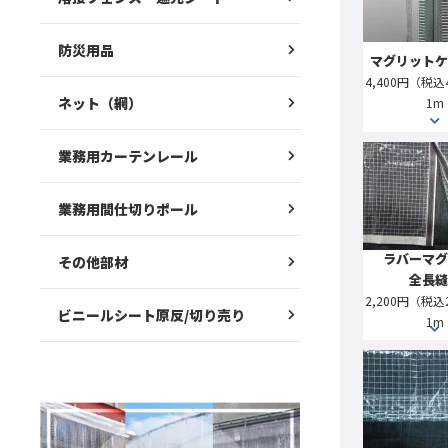
防災用品
マグリットケ
4,400円（税込4
ネット（網）
1m
業務用カーテンレール
業務用間仕切りポール
ラバーマグ
その他部材
全長縫
2,200円（税込2
ビニールシート原反/切り売り
1m