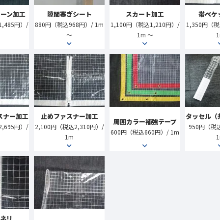
ーン加工
隙間塞ぎシート
スカート加工
帯ぺケ
,485円）/
880円（税込968円）/ 1m
1,100円（税込1,210円）/
1,350円（税
～
1m ～
タッセル（
スナー加工
止めファスナー加工
周囲カラー補強テープ
950円（税込
,695円）/
2,100円（税込2,310円）/
600円（税込660円）/ 1m
1m
ネリ