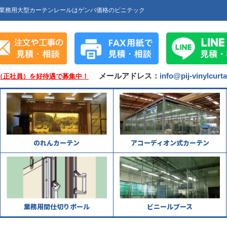
業務用大型カーテンレールはゲンバ価格のビニテック
メールアドレス：
info@pij-vinylcurt
（正社員）を好待遇で募集中！
のれんカーテン
アコーディオン式カーテン
業務用間仕切りポール
ビニールブース