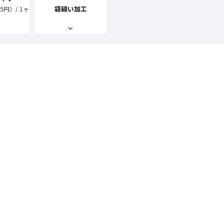
袋縫い加工
5円）/ 1ヶ