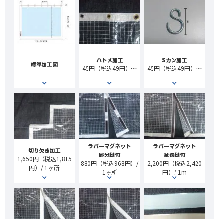
ハトメ加工
Sカン加工
標準加工図
45円（税込49円）～
45円（税込49円）～
ラバーマグネット
ラバーマグネット
切り欠き加工
部分縫付
全長縫付
1,650円（税込1,815
880円（税込968円）/
2,200円（税込2,420
円）/ 1ヶ所
1ヶ所
円）/ 1m