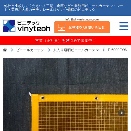
他社と比較してください！工場・倉庫などの業務用ビニールカーテン・シー
ト・業務用大型カーテンレールはゲンバ価格のビニテック
info@pij-vinylcurtain.com
営業（正社員）を好待遇で募集中！
ビニールカーテン
糸入り透明ビニールカーテン
E-6000FYW