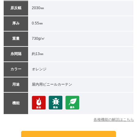
原反幅
2030㎜
厚み
0.55㎜
重量
730g/㎡
糸間隔
約13㎜
カラー
オレンジ
用途
屋内用ビニールカーテン
機能
各種機能の解説はこちら