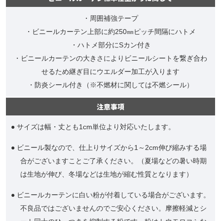
・周囲補強テープ
・ビニールカーテン上部に約250㎜ピッチ間隔にハトメ
・ハトメ部分にSカン付き
・ビニールカーテンの大きさによりビニールシートを繋ぎ合わ
せるため継ぎ目にウエルダー加工が入ります
・防炎シール付き（※不燃材に関しては不燃シール）
注意事項
● サイズは幅・丈とも1cm単位より対応いたします。
● ビニール製なので、仕上りサイズから1～2cm伸び縮みする場
合がございますことご了承ください。（夏場などの暑い時期
は生地が伸び、冬場などは生地が縮む性質となります）
● ビニールカーテンに白い粉が付着している場合がございます。
不良品ではございませんのでご安心ください。摩擦軽減とシ