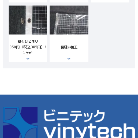
壁付けヒネリ
350円（税込385円）/
袋縫い加工
1ヶ所