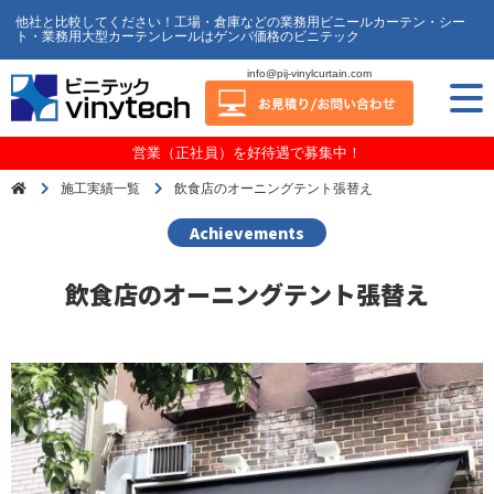
他社と比較してください！工場・倉庫などの業務用ビニールカーテン・シー
ト・業務用大型カーテンレールはゲンバ価格のビニテック
info@pij-vinylcurtain.com
営業（正社員）を好待遇で募集中！
施工実績一覧
飲食店のオーニングテント張替え
Achievements
飲食店のオーニングテント張替え