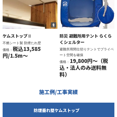
ケムストップⅡ
防災 避難所用テント らくら
くシェルター
不燃シート製 防煙たれ壁
税込13,585
避難所用間仕切りテントでプライベ
価格：
円/1.5m～
ート空間を確保
19,800円～（税
価格：
込・法人のみ送料無
料）
施工例/工事実績
防煙垂れ壁ケムストップ