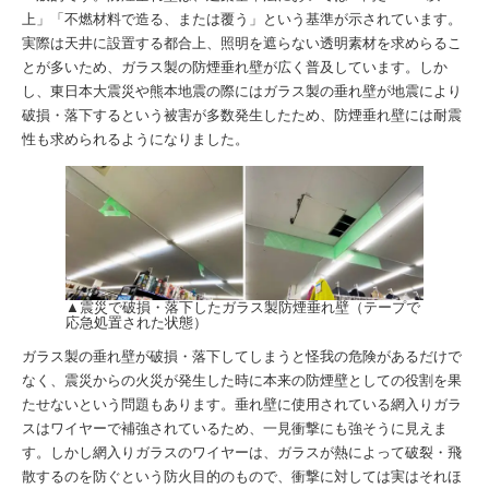
上」「不燃材料で造る、または覆う」という基準が示されています。
実際は天井に設置する都合上、照明を遮らない透明素材を求めらるこ
とが多いため、ガラス製の防煙垂れ壁が広く普及しています。しか
し、東日本大震災や熊本地震の際にはガラス製の垂れ壁が地震により
破損・落下するという被害が多数発生したため、防煙垂れ壁には耐震
性も求められるようになりました。
▲震災で破損・落下したガラス製防煙垂れ壁（テープで
応急処置された状態）
ガラス製の垂れ壁が破損・落下してしまうと怪我の危険があるだけで
なく、震災からの火災が発生した時に本来の防煙壁としての役割を果
たせないという問題もあります。垂れ壁に使用されている網入りガラ
スはワイヤーで補強されているため、一見衝撃にも強そうに見えま
す。しかし網入りガラスのワイヤーは、ガラスが熱によって破裂・飛
散するのを防ぐという防火目的のもので、衝撃に対しては実はそれほ