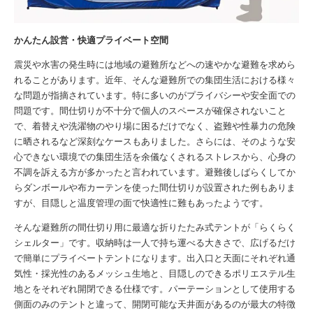
かんたん設営・快適プライベート空間
震災や水害の発生時には地域の避難所などへの速やかな避難を求めら
れることがあります。近年、そんな避難所での集団生活における様々
な問題が指摘されています。特に多いのがプライバシーや安全面での
問題です。間仕切りが不十分で個人のスペースが確保されないこと
で、着替えや洗濯物のやり場に困るだけでなく、盗難や性暴力の危険
に晒されるなど深刻なケースもありました。さらには、そのような安
心できない環境での集団生活を余儀なくされるストレスから、心身の
不調を訴える方が多かったと言われています。避難後しばらくしてか
らダンボールや布カーテンを使った間仕切りが設置された例もありま
すが、目隠しと温度管理の面で快適性に難もあったようです。
そんな避難所の間仕切り用に最適な折りたたみ式テントが「らくらく
シェルター」です。収納時は一人で持ち運べる大きさで、広げるだけ
で簡単にプライベートテントになります。出入口と天面にそれぞれ通
気性・採光性のあるメッシュ生地と、目隠しのできるポリエステル生
地とをそれぞれ開閉できる仕様です。パーテーションとして使用する
側面のみのテントと違って、開閉可能な天井面があるのが最大の特徴