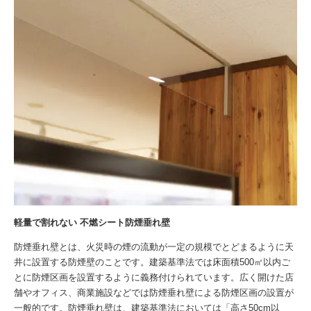
軽量で割れない 不燃シート防煙垂れ壁
防煙垂れ壁とは、火災時の煙の流動が一定の規模でとどまるように天
井に設置する防煙壁のことです。建築基準法では床面積500㎡以内ご
とに防煙区画を設置するように義務付けられています。広く開けた店
舗やオフィス、商業施設などでは防煙垂れ壁による防煙区画の設置が
一般的です。防煙垂れ壁は、建築基準法においては「高さ50cm以