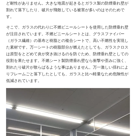
ど耐性がありません。大きな地震が起きるとガラス製の防煙垂れ壁が
割れて落下したり、破片が飛散している被害が多いのはそのためで
す。
そこで、ガラスの代わりに不燃ビニールシートを使用した防煙垂れ壁
が注目されています。不燃ビニールシートとは、グラスファイバー
（ガラス繊維）の基布と樹脂との複合シートで、高い不燃性を実現し
た素材です。万一シートの樹脂部分が燃えたとしても、ガラスクロス
は原型をとどめて炎が突き抜けるのを防ぐため、防煙垂れ壁としての
役割を果たせます。不燃シート製防煙垂れ壁なら衝撃や歪みに強く、
割れたり破片が散らばるような事はありません。万一激しい揺れによ
りフレームごと落下したとしても、ガラスと比べ軽量なため危険性が
低減されています。