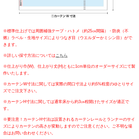
※標準仕上げでは周囲補強テープ・ハトメ（約25㎝間隔）・防炎（不
燃）ラベル・生地サイズによりつなぎ目（ウエルダーかミシン目）がで
きます。
※詳しい採寸方法については
こちら
※仕上がり巾(W)、仕上がり丈(H)ともに1cm単位のオーダーサイズにて製
作いたします。
※カーテンW寸法に関しては実際の間口寸法より約5%程度のゆとりサイ
ズでご注文下さい。
※カーテンH寸法に関しては通常床から約3㎝程開けたサイズが適正で
す。
※要注意！カーテンH寸法は設置されるカーテンレールとランナーのサイ
ズによりカーテンの高さが変動しますのでご注意ください。ご不明な場
合はお問い合わせください。