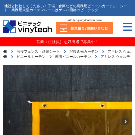
他社と比較してください！工場・倉庫などの業務用ビニールカーテン・シー
ト・業務用大型カーテンレールはゲンバ価格のビニテック
info@pij-vinylcurtain.com
営業（正社員）を好待遇で募集中！
溶接フェンス・遮光シート
溶接遮光カーテン
アキレス ウェ
ビニールカーテン
透明ビニールカーテン
アキレス ウェルディ