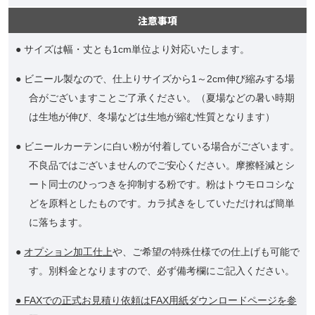
注意事項
● サイズは幅・丈とも1cm単位より対応いたします。
● ビニール製なので、仕上りサイズから1～2cm伸び縮みする場
合がございますことご了承ください。（夏場などの暑い時期
は生地が伸び、冬場などは生地が縮む性質となります）
● ビニールカーテンに白い粉が付着している場合がございます。
不良品ではございませんのでご安心ください。摩擦軽減とシ
ート同士のひっつきを抑制する粉です。粉はトウモロコシな
どを原料としたものです。カラ拭きをしていただければ簡単
に落ちます。
●
オプション加工仕上
や、ご希望の特殊仕様での仕上げも可能で
す。別料金となりますので、必ず備考欄にご記入ください。
● FAXでの正式お見積り依頼はFAX用紙ダウンロードページを参