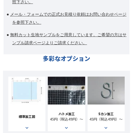
照下さい。
●
メール・フォームでの正式お見積り依頼はお問い合わせページ
を参照下さい。
●
無料カット生地サンプルをご用意しています。ご希望の方はサ
ンプル請求ページよりご請求ください。
多彩なオプション
ハトメ加工
Sカン加工
標準加工図
45円（税込49円）～
45円（税込49円）～