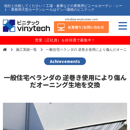
他社と比較してください！工場・倉庫などの業務用ビニールカーテン・シー
ト・業務用大型カーテンレールはゲンバ価格のビニテック
info@pij-vinylcurtain.com
営業（正社員）を好待遇で募集中！
施工実績一覧
一般住宅ベランダの 逆巻き使用により傷んだオーニ
Achievements
一般住宅ベランダの 逆巻き使用により傷ん
だオーニング生地を交換