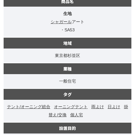
商品名
生地
シャガール
アート
・SA53
地域
東京都杉並区
業種
一般住宅
タグ
テント/オーニング総合
オーニングテント
雨よけ
日よけ
掛
替え/交換
個人宅
設置目的