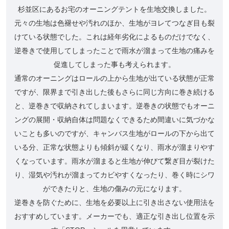
杉並区にあるお宅のオーニングテントを生地交換しました。
元々の生地は色褪せや汚れのほか、生地がヨレてつなぎ目も裂
けている状態でした。これは経年劣化によるものだけでなく、
逆巻きで使用してしまったことで雨水が溜まって生地の痛みを
促進してしまった事も考えられます。
通常のオーニングはロールの上から生地が出ている状態が正常
ですが、限界まで引き出した後もさらに同じ方向に巻き続ける
と、逆巻きで収納されてしまいます。逆巻きの状態でもオーニ
ングの展開・収納自体は問題なくできるため間違いに気づかな
いことも多いのですが、キャンバス生地がロールの下から出て
いる分、正常な状態よりも傾斜が緩くなり、雨水が溜まりやす
くなっています。雨水が溜まると生地が伸びて繋ぎ目が裂けた
り、湿気や汚れが溜まってカビやすくなったり、巻く時にシワ
ができたりと、生地の傷みの元になります。
逆巻きを防ぐために、生地を必要以上に引き出さない使用法を
おすすめしています。メーカーでも、適正な引き出し位置を示