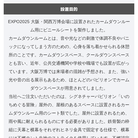
設置目的
EXPO2025 大阪・関西万博会場に設置されたカームダウンルー
ム用にビニールシートを製作しました。
カームダウンルームとは、音や光などの刺激で体調不良やパニ
ックになってしまう方のための、心身を落ち着かせられる休憩
所のことです。カームダウンスペース、クールダウンスペース
とも言い、近年、公共交通機関や学校や職場でも設置が広がっ
ています。大阪万博では来場者の混雑が予想され、また、強い
光や音の出る展示もあるため、ほとんどのパビリオンでカーム
ダウンスペースが用意されてしました。
当社へご注文いただいたのは、シグネチャーパビリオン「いの
ちめぐる冒険」屋外の、屋根のあるスペースに設置されるカー
ムダウンルーム用のシート類でした。屋外に設置されるため、
雨や風に耐えられるものにする必要がありました。鉄骨製の枠
組に天幕と横幕をそれぞれヒネリ金具で固定する仕様で、横幕
には不燃テント生地のストライクを使用しています。不燃認定