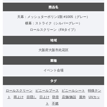
商品名
天幕：メッシュターポリン1類 #1005（グレー）
横幕：ストライク（シルバーグレー）
ロールスクリーン（FAタイプ）
地域
大阪府大阪市此花区
業種
イベント会場
タグ
ロールスクリーン
ビニールブース
ビニールシート
特殊テン
ト
雨よけ
目隠し
日よけ
防音
店舗/施設
屋外
UVカッ
ト
不燃