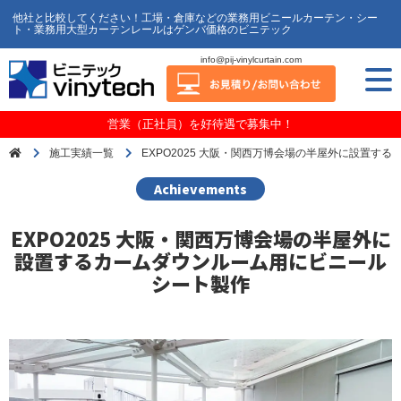
他社と比較してください！工場・倉庫などの業務用ビニールカーテン・シー
ト・業務用大型カーテンレールはゲンバ価格のビニテック
info@pij-vinylcurtain.com
営業（正社員）を好待遇で募集中！
施工実績一覧
EXPO2025 大阪・関西万博会場の半屋外に設置す
Achievements
EXPO2025 大阪・関西万博会場の半屋外に
設置するカームダウンルーム用にビニール
シート製作