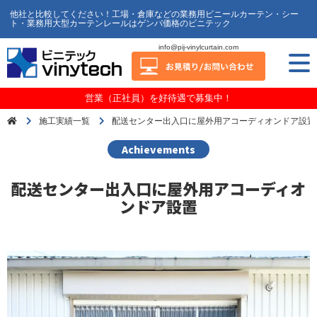
他社と比較してください！工場・倉庫などの業務用ビニールカーテン・シー
ト・業務用大型カーテンレールはゲンバ価格のビニテック
info@pij-vinylcurtain.com
営業（正社員）を好待遇で募集中！
施工実績一覧
配送センター出入口に屋外用アコーディオンドア設置
Achievements
配送センター出入口に屋外用アコーディオ
ンドア設置