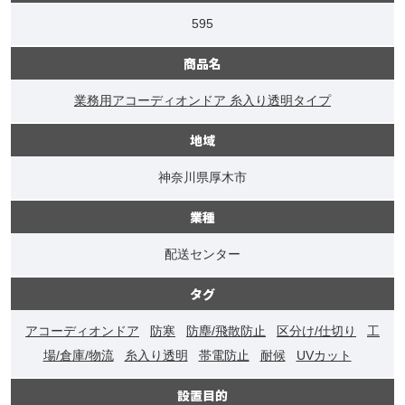
595
商品名
業務用アコーディオンドア 糸入り透明タイプ
地域
神奈川県厚木市
業種
配送センター
タグ
アコーディオンドア
防寒
防塵/飛散防止
区分け/仕切り
工
場/倉庫/物流
糸入り透明
帯電防止
耐候
UVカット
設置目的