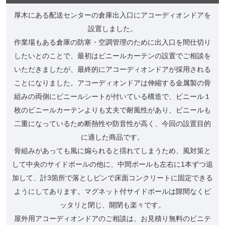
厚木にある配送センターの倉庫出入口にアコーディオンドアを
設置しました。
作業場もある倉庫の防寒・空調管理のために出入口を間仕切り
したいとのことで、最初はビニールカーテンの設置でご相談を
いただきましたが、最終的にアコーディオンドアが採用される
ことになりました。アコーディオンドアは伸縮する金属製の骨
組みの両側にビニールシートが付いている構造で、ビニール１
枚のビニールカーテンよりも丈夫で耐風性があり、ビニールも
二重になっているため断熱性や防音性が高く、今回の設置目的
に適した商品です。
骨組みがあっても風に煽られると揺れてしまうため、風対策と
して中央のサイドポールの他に、中間ポールも左右に1本ずつ追
加して、計3箇所で落としピンで床面コンクリートに固定できる
ようにしてあります。マグネット付サイドポールは隙間なくピ
ッタリと閉じ、開閉も楽々です。
屋外用アコーディオンドアのご相談は、お見積り無料のビニテ