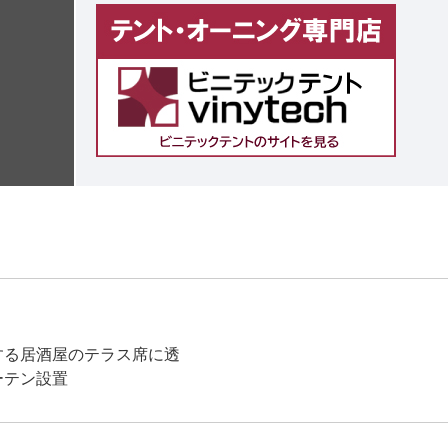
例
する居酒屋のテラス席に透
ーテン設置