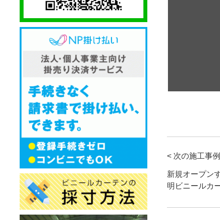
< 次の施工事
新規オープン
明ビニールカ