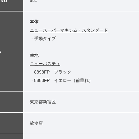
NO
581
本体
ニュースーパーマキシム・スタンダード
・手動タイプ
名
生地
ニューパスティ
・8898FP ブラック
・8883FP イエロー（前垂れ）
東京都新宿区
飲食店