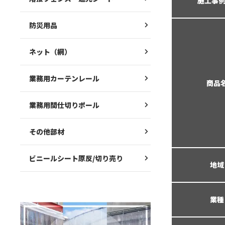
施工事例
防災用品
ネット（網）
業務用カーテンレール
商品
業務用間仕切りポール
その他部材
ビニールシート原反/切り売り
地域
業種