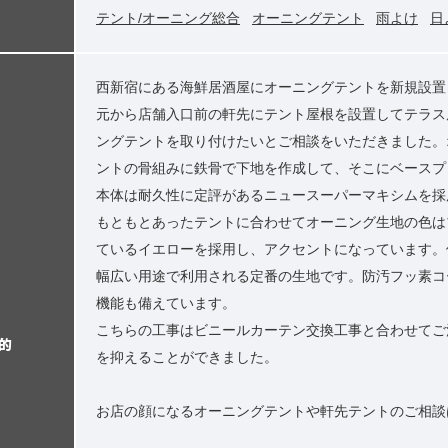
テント/オーニング総合
オーニングテント
雨よけ
日
西新宿にある海鮮居酒屋にオーニングテントを新規設置
元から店舗入口前の軒先にテント屋根を設置してテラス
ングテントを取り付けたいとご相談をいただきました。
ントの骨組みに鉄骨で下地を作成して、そこにベースプ
本体は耐久性に定評があるニュースーパーマキシムを採
もともとあったテントに合わせてオーニング生地の色は
ているイエローを採用し、アクセントになっています。
幅広い用途で利用される定番の生地です。防汚フッ素コ
機能も備えています。
こちらの工事はビニールカーテン交換工事と合わせてご
的
を抑えることができました。
お店の顔になるオーニングテントや軒先テントのご相談