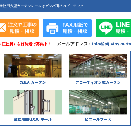
業務用大型カーテンレールはゲンバ価格のビニテック
メールアドレス：
info@pij-vinylcurt
（正社員）を好待遇で募集中！
のれんカーテン
アコーディオン式カーテン
業務用間仕切りポール
ビニールブース