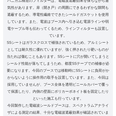
ハニカム構造のフィルターは、電磁波遮蔽効果を保ちながら通
気性があります。扉（開き戸）の周囲にできるわずかな隙間も
遮蔽するため、導電性繊維でできたシールドガスケットを使用
しています。また、電波はブース内へ引き込む電源ラインや弱
電ケーブル等も伝わってくるため、ラインフィルターも設置し
ています。
SSシートはガラスクロスで補強されているため、アルミシート
としては耐久性に優れていますが、強く押されたり硬いものが
当たれば傷むこともあります。SSシートに穴が開いてしまうと
シールド性能が落ちてしまうため、都度SSテープでの補修が必
要になります。今回のブースでは移動時にSSシートに負荷がか
からないように操作用の取手を設置しています。また、今回は
採用していませんが、ブース全体を透明ビニールカバーで覆っ
て保護したり、内側の壁面にポリカーボネイト板を固定したり
といった施工も行っています。
今回製作した電磁波シールドブースは、スペクトラムアナライ
ザによる測定の結果、十分な電磁波遮蔽効果が確認されていま