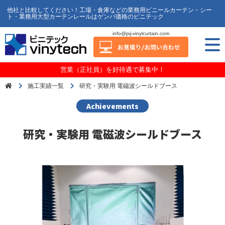
他社と比較してください！工場・倉庫などの業務用ビニールカーテン・シー
ト・業務用大型カーテンレールはゲンバ価格のビニテック
info@pij-vinylcurtain.com
営業（正社員）を好待遇で募集中！
施工実績一覧
研究・実験用 電磁波シールドブース
Achievements
研究・実験用 電磁波シールドブース