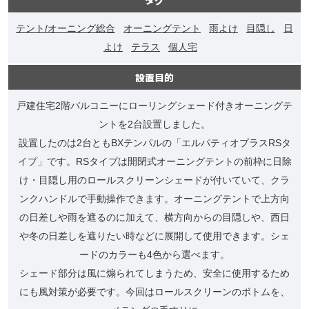
テント/オーニング総合
オーニングテント
雨よけ
目隠し
日
よけ
テラス
個人宅
設置目的
戸建住宅2階バルコニーにローリングシェード付きオーニングテ
ントを2台設置しました。
設置したのは2台ともBXテンパルの「エルパティオプラスRSタ
イプ」です。RSタイプは開閉式オーニングテントの前枠に日除
け・目隠し用のロールスクリーンシェードが付いていて、クラ
ンクハンドルで手動操作できます。オーニングテントで上方向
の日差しや雨を遮るのに加えて、横方向からの目隠しや、西日
や冬の日差しを遮りたい時などに展開して使用できます。シェ
ードのカラーも4色から選べます。
シェード部分は風に煽られてしまうため、安全に使用するため
にも風対策が必要です。今回はロールスクリーンのボトムを、