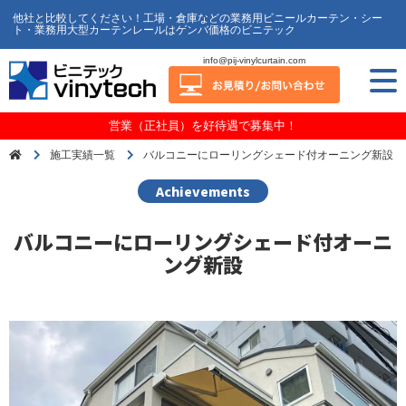
他社と比較してください！工場・倉庫などの業務用ビニールカーテン・シー
ト・業務用大型カーテンレールはゲンバ価格のビニテック
info@pij-vinylcurtain.com
営業（正社員）を好待遇で募集中！
施工実績一覧
バルコニーにローリングシェード付オーニング新設
Achievements
バルコニーにローリングシェード付オーニ
ング新設