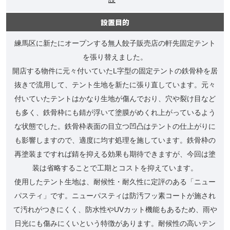
設置目的
練馬区に新たにオープンする無人餃子販売店の軒先固定テント
を張り替えました。
開店する物件に元々付いていたL字型の固定テントの鉄骨枠を居
抜きで流用して、テント生地を新たに張り直しています。元々
付いていたテントはかなり生地が傷んでおり、穴や裂け目など
も多く、鉄骨枠にも錆が浮いて塗膜がめくれ上がっているよう
な状態でした。鉄骨枠表面の目立つ凹凸はテントの仕上がりに
も影響しますので、適度に均す処理を施しています。鉄骨枠の
再塗装まですれば錆を抑える効果も期待できますが、今回は塗
装は省略することで工期とコストを抑えています。
使用したテント生地は、耐候性・耐久性に定評のある「ニュー
パスティ」です。ニューパスティは防汚フッ素コートが施され
て汚れがつきにくく、防水性やUVカット機能もあるため、雨や
日光にも傷みにくいという特徴があります。耐候性の高いテン