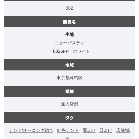
382
商品名
生地
ニューパスティ
・8826FP ホワイト
地域
東京都練馬区
業種
無人店舗
タグ
テント/オーニング総合
軒先テント
雨よけ
日よけ
店舗/施
設