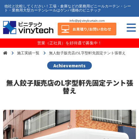
他社と比較してください！工場・倉庫などの業務用ビニールカーテン・シー
ト・業務用大型カーテンレールはゲンバ価格のビニテック
info@pij-vinylcurtain.com
営業（正社員）を好待遇で募集中！
施工実績一覧
無人餃子販売店のL字型軒先固定テント張替え
Achievements
無人餃子販売店のL字型軒先固定テント張
替え