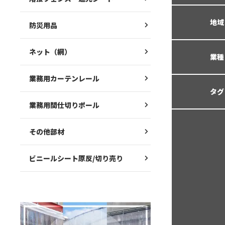
地域
防災用品
ネット（網）
業種
業務用カーテンレール
タグ
業務用間仕切りポール
その他部材
ビニールシート原反/切り売り