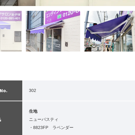
No.
302
生地
名
ニューパスティ
・8823FP ラベンダー