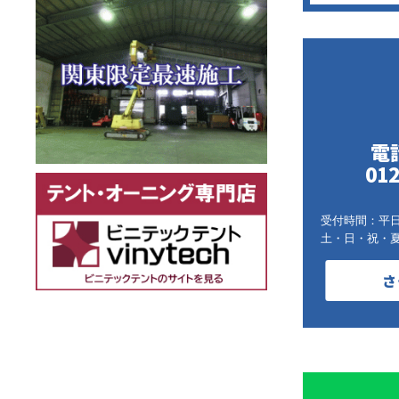
電
012
受付時間：平日9:
土・日・祝・
さ