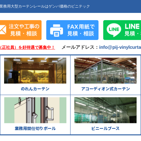
業務用大型カーテンレールはゲンバ価格のビニテック
メールアドレス：
info@pij-vinylcurt
（正社員）を好待遇で募集中！
のれんカーテン
アコーディオン式カーテン
業務用間仕切りポール
ビニールブース