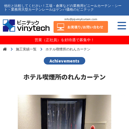
他社と比較してください！工場・倉庫などの業務用ビニールカーテン・シー
ト・業務用大型カーテンレールはゲンバ価格のビニテック
info@pij-vinylcurtain.com
営業（正社員）を好待遇で募集中！
施工実績一覧
ホテル喫煙所のれんカーテン
Achievements
ホテル喫煙所のれんカーテン