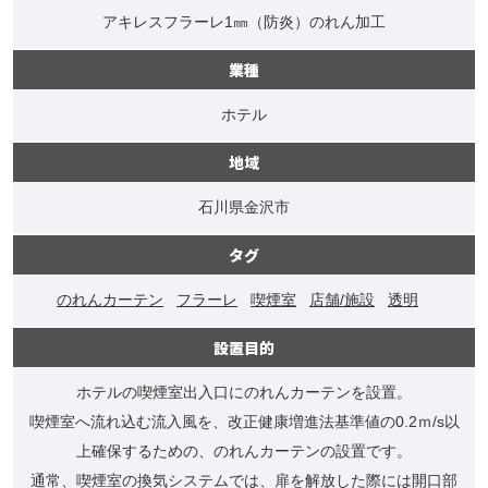
アキレスフラーレ1㎜（防炎）のれん加工
業種
ホテル
地域
石川県金沢市
タグ
のれんカーテン
フラーレ
喫煙室
店舗/施設
透明
設置目的
ホテルの喫煙室出入口にのれんカーテンを設置。
喫煙室へ流れ込む流入風を、改正健康増進法基準値の0.2ｍ/s以
上確保するための、のれんカーテンの設置です。
通常、喫煙室の換気システムでは、扉を解放した際には開口部