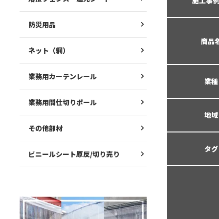
施工事例
防災用品
商品
ネット（網）
業務用カーテンレール
業種
業務用間仕切りポール
地域
その他部材
タグ
ビニールシート原反/切り売り