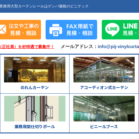
業務用大型カーテンレールはゲンバ価格のビニテック
メールアドレス：
info@pij-vinylcurt
（正社員）を好待遇で募集中！
のれんカーテン
アコーディオン式カーテン
業務用間仕切りポール
ビニールブース