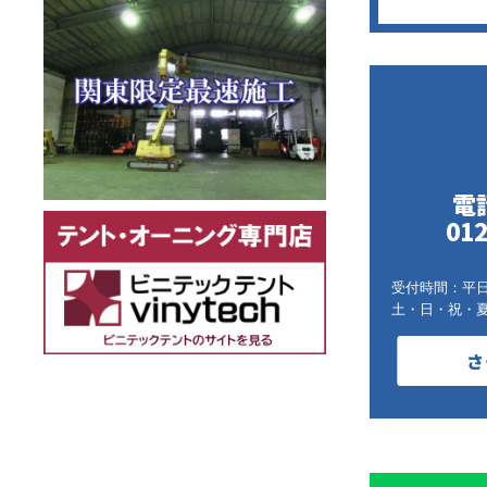
電
012
受付時間：平日9:
土・日・祝・
さ