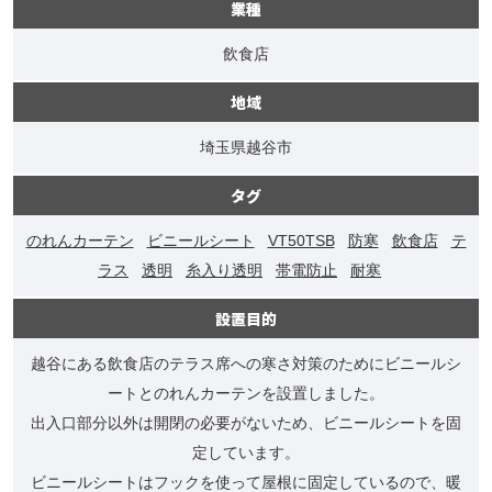
業種
飲食店
地域
埼玉県越谷市
タグ
のれんカーテン
ビニールシート
VT50TSB
防寒
飲食店
テ
ラス
透明
糸入り透明
帯電防止
耐寒
設置目的
越谷にある飲食店のテラス席への寒さ対策のためにビニールシ
ートとのれんカーテンを設置しました。
出入口部分以外は開閉の必要がないため、ビニールシートを固
定しています。
ビニールシートはフックを使って屋根に固定しているので、暖