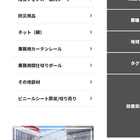
防災用品
業種
ネット（網）
地域
業務用カーテンレール
タグ
業務用間仕切りポール
その他部材
ビニールシート原反/切り売り
設置目