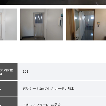
テン設置
101
O
名
透明シート1㎜のれんカーテン加工
名
アキレスフラーレ1㎜防炎