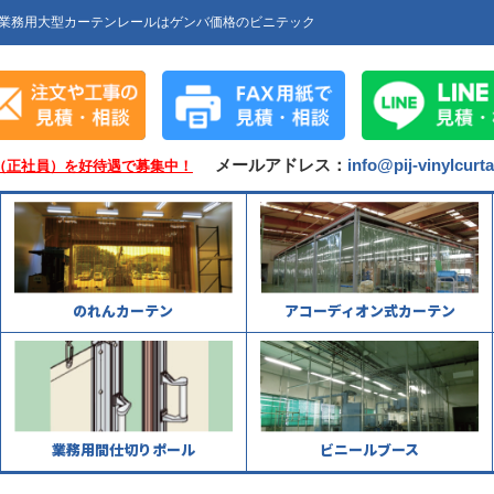
業務用大型カーテンレールはゲンバ価格のビニテック
メールアドレス：
info@pij-vinylcurt
（正社員）を好待遇で募集中！
のれんカーテン
アコーディオン式カーテン
業務用間仕切りポール
ビニールブース