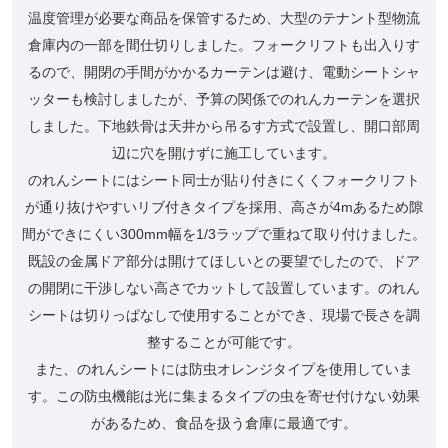
温度管理が必要な商品を保管するため、大型のテナント型物流
倉庫内の一部を間仕切りしました。フォークリフトも出入りす
るので、開閉の手間がかかるカーテンは避け、電動シートシャ
ッターも検討しましたが、予算の関係でのれんカーテンを選択
しました。下地鉄骨は天井から吊るす方式で設置し、開口部周
辺に穴を開けずに施工しています。
のれんシートにはシート同士が貼り付きにくくフォークリフト
が通り抜けやすいリブ付きタイプを採用、高さが4mあるため隙
間ができにくい300mm幅を1/3ラップで重ねて取り付けました。
既設の金属ドア部分は開けてほしいとの要望でしたので、ドア
の開閉に干渉しない高さでカットして設置しています。のれん
シートは切りっぱなしで使用することができ、現場で長さを調
整することが可能です。
また、のれんシートには防虫オレンジタイプを使用していま
す。この防虫機能は光に集まるタイプの虫を寄せ付けない効果
があるため、食品を扱う倉庫に最適です。