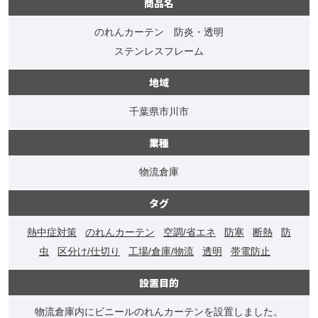
商品名
のれんカーテン 防炎・透明
ステンレスフレーム
地域
千葉県市川市
業種
物流倉庫
タグ
熱中症対策
のれんカーテン
空調/省エネ
防寒
断熱
防
虫
区分け/仕切り
工場/倉庫/物流
透明
帯電防止
設置目的
物流倉庫内にビニールのれんカーテンを設置しました。