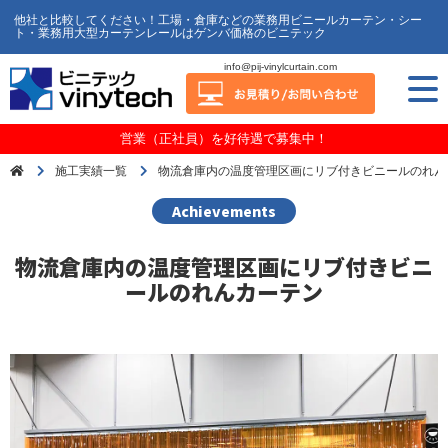
他社と比較してください！工場・倉庫などの業務用ビニールカーテン・シー
ト・業務用大型カーテンレールはゲンバ価格のビニテック
info@pij-vinylcurtain.com
営業（正社員）を好待遇で募集中！
施工実績一覧
物流倉庫内の温度管理区画にリブ付きビニールのれん
Achievements
物流倉庫内の温度管理区画にリブ付きビニ
ールのれんカーテン