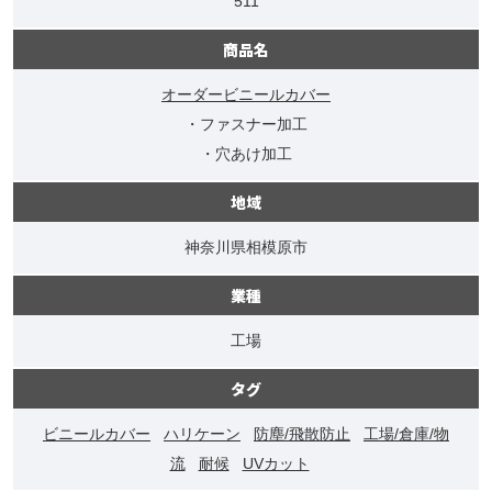
511
商品名
オーダービニールカバー
・ファスナー加工
・穴あけ加工
地域
神奈川県相模原市
業種
工場
タグ
ビニールカバー
ハリケーン
防塵/飛散防止
工場/倉庫/物
流
耐候
UVカット