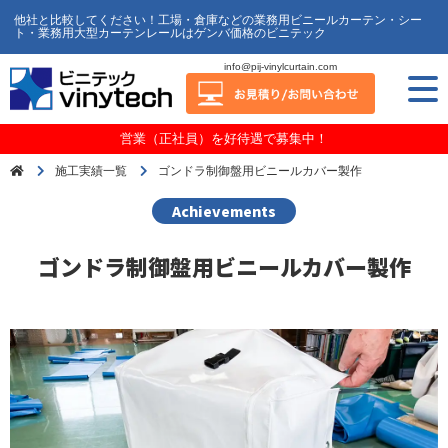
他社と比較してください！工場・倉庫などの業務用ビニールカーテン・シー
ト・業務用大型カーテンレールはゲンバ価格のビニテック
info@pij-vinylcurtain.com
営業（正社員）を好待遇で募集中！
施工実績一覧
ゴンドラ制御盤用ビニールカバー製作
Achievements
ゴンドラ制御盤用ビニールカバー製作