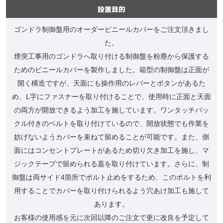
設置目的
ゴンドラ制御盤用のオーダービニールカバーをご注文頂きまし
た。
煙突工事用のゴンドラへ取り付ける制御盤を粉塵から保護する
ためのビニールカバーを製作しました。箱型の制御盤は正面が
開く構造ですが、天面にも操作用のレバーとボタンがあるた
め、L字にファスナーを取り付けることで、使用時に正面と天面
の両方が開放できるよう加工を施しています。ワンタッチバッ
クル付きのベルトを取り付けているので、開放状態でも作業を
妨げないようカバーを束ねて留めることが可能です。また、側
面にはコンセントプレートがあるため切り欠き加工を施し、マ
ジックテープで留められる蓋を取り付けています。さらに、制
御盤は両サイド4箇所でボルト止めをするため、このボルトを利
用することでカバーを取り付けられるよう穴あけ加工も施して
あります。
お客様の使用感を元に次回以降のご注文で更に改良を予定して