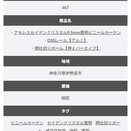
467
商品名
・
アキレスセイデンクリスタル0.5mm透明ビニールカーテン
・
D30レール【アルミ】
・
間仕切りポール【押えバータイプ】
地域
神奈川県伊勢原市
業種
病院
タグ
ビニールカーテン
セイデンクリスタル透明
間仕切りポー
ル
感染症対策
病院
透明