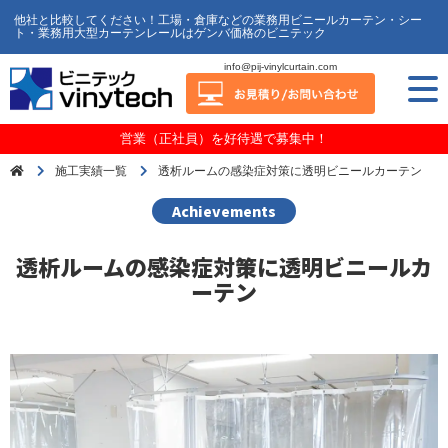
他社と比較してください！工場・倉庫などの業務用ビニールカーテン・シー
ト・業務用大型カーテンレールはゲンバ価格のビニテック
info@pij-vinylcurtain.com
営業（正社員）を好待遇で募集中！
施工実績一覧
透析ルームの感染症対策に透明ビニールカーテン
Achievements
透析ルームの感染症対策に透明ビニールカ
ーテン