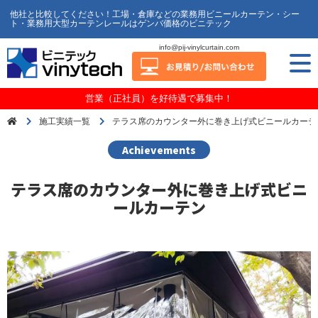
他社と比較してください！工場・倉庫などの業務用ビニールカーテン・シー
ト・業務用大型カーテンレールはゲンバ価格のビニテック
info@pij-vinylcurtain.com
営業（正社員）を好待遇で募集中！
施工実績一覧
テラス席のカウンター外に巻き上げ式ビニールカーテ
Achievements
テラス席のカウンター外に巻き上げ式ビニ
ールカーテン