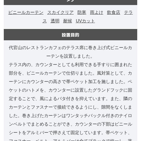
ビニールカーテン
スカイクリア
防寒
雨よけ
飲食店
テラ
ス
透明
耐候
UVカット
設置目的
代官山のレストランカフェのテラス席に巻き上げ式ビニールカ
ーテンを設置しました。
テラス内の、カウンターとしても利用できる手すりに囲まれた
部分を、ビニールカーテンで仕切りました。風対策として、カ
ーテンにカウンターの高さで帯ペケット加工を施しました。ペ
ケットのハトメを、カウンターに設置したグランドフックに固
定することで、風によるバタ付きを抑えています。また、隣の
カーテンとファスナーで接続できるようにし、隙間をなくしま
した。巻き上げたカーテンはワンタッチバックル付きのナイロ
ンベルトでまとめることができ、カウンターの下部はビニール
シートをアルミバーで押さえて固定しています。帯ペケット、
ファスナー、ベルト、アルミバーは全てブラックで統一し、落