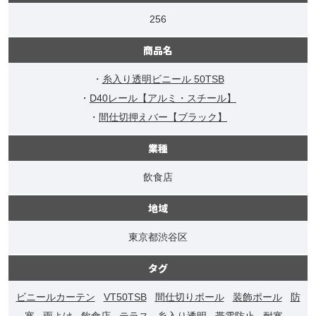
256
商品名
・
糸入り透明ビニール 50TSB
・
D40レール【アルミ・スチール】
・
間仕切押えバー【ブラック】
業種
飲食店
地域
東京都渋谷区
タグ
ビニールカーテン
VT50TSB
間仕切りポール
装飾ポール
防
寒
雨よけ
飲食店
テラス
糸入り透明
帯電防止
耐寒