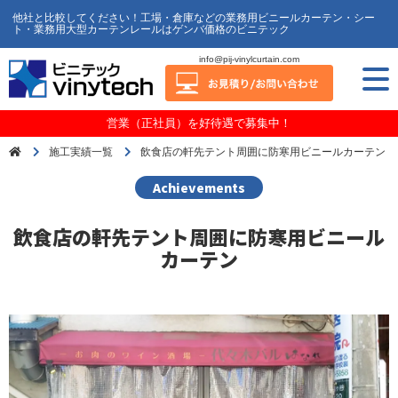
他社と比較してください！工場・倉庫などの業務用ビニールカーテン・シー
ト・業務用大型カーテンレールはゲンバ価格のビニテック
info@pij-vinylcurtain.com
営業（正社員）を好待遇で募集中！
施工実績一覧
飲食店の軒先テント周囲に防寒用ビニールカーテン
Achievements
飲食店の軒先テント周囲に防寒用ビニール
カーテン