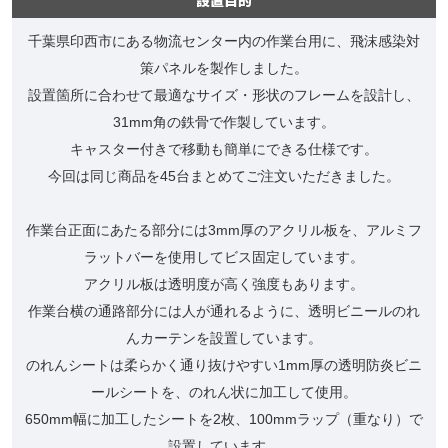
千葉県印西市にある物流センター内の作業台用に、飛沫感染対
策パネルを製作しました。
設置箇所に合わせて最適なサイズ・形状のフレームを設計し、
31mm角の鉄骨で作製しています。
キャスター付きで移動も簡単にできる仕様です。
今回は同じ商品を45台まとめてご注文いただきました。
作業台正面にあたる部分には3mm厚のアクリル板を、アルミフ
ラットバーを使用してビス固定しています。
アクリル板は透明度が高く強度もあります。
作業台横の通路部分には人が通れるように、透明ビニールのれ
んカーテンを設置しています。
のれんシートは柔らかく通り抜けやすい1mm厚の透明防炎ビニ
ールシートを、のれん状に加工して使用。
650mm幅に加工したシートを2枚、100mmラップ（重なり）で
設置しています。