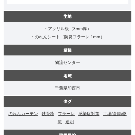
生地
・アクリル板（3mm厚）
・のれんシート（防炎フラーレ 1mm）
業種
物流センター
地域
千葉県印西市
タグ
のれんカーテン
鉄骨枠
フラーレ
感染症対策
工場/倉庫/物
流
透明
設置目的