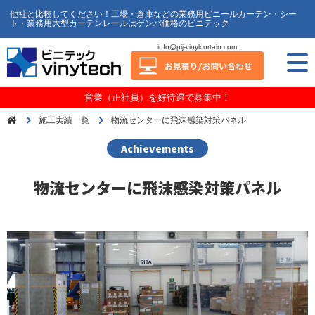
他社と比較してください！工場・倉庫などの業務用ビニールカーテン・シー
ト・業務用大型カーテンレールはゲンバ価格のビニテック
info@pij-vinylcurtain.com
営業（正社員）を好待遇で募集中！
施工実績一覧
物流センターに飛沫感染対策パネル
Achievements
物流センターに飛沫感染対策パネル