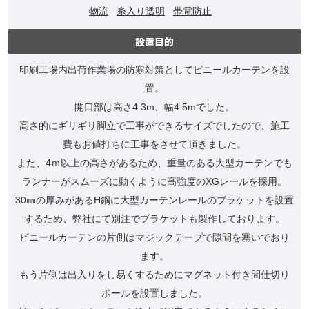
物流
糸入り透明
帯電防止
設置目的
印刷工場内出荷作業場の防寒対策としてビニールカーテンを設
置。
開口部は高さ4.3m、幅4.5mでした。
高さ的にギリギリ脚立で工事ができるサイズでしたので、施工
費もお値打ちに工事をさせて頂きました。
また、4ｍ以上の高さがあるため、重量のある大型カーテンでも
ランナーがスムーズに動くように高強度のXGレールを採用。
30㎜の厚みがあるH鋼に大型カーテンレールのブラケットを設置
するため、弊社にて別注でブラケットも製作しております。
ビニールカーテンの片側はマジックテープで隙間を塞いでおり
ます。
もう片側は出入りをし易くするためにマグネット付き間仕切り
ポールを設置しました。