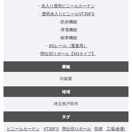
・
糸入り透明ビニールカーテン
・
透明糸入りビニールVT30FS
-防炎機能
-帯電機能
-耐寒機能
・
XGレール（重量用）
・
間仕切りポール【XGタイプ】
業種
印刷業
地域
埼玉県戸田市
タグ
ビニールカーテン
VT30FS
間仕切りポール
防寒
工場/倉庫/