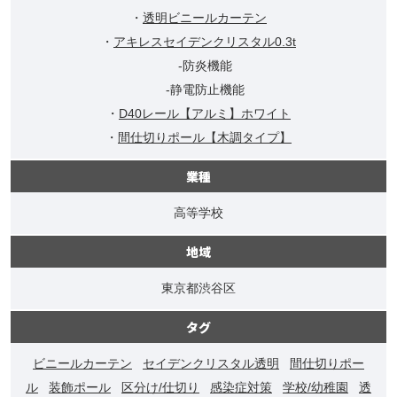
・
透明ビニールカーテン
・
アキレスセイデンクリスタル0.3t
-防炎機能
-静電防止機能
・
D40レール【アルミ】ホワイト
・
間仕切りポール【木調タイプ】
業種
高等学校
地域
東京都渋谷区
タグ
ビニールカーテン
セイデンクリスタル透明
間仕切りポー
ル
装飾ポール
区分け/仕切り
感染症対策
学校/幼稚園
透