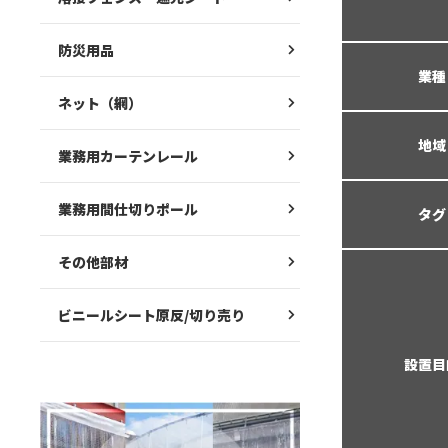
防災用品
業種
ネット（網）
地域
業務用カーテンレール
業務用間仕切りポール
タグ
その他部材
ビニールシート原反/切り売り
設置目