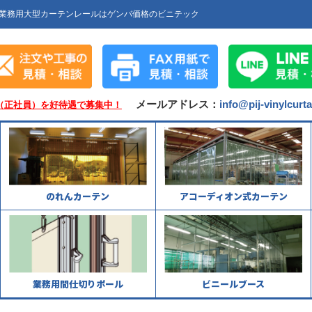
業務用大型カーテンレールはゲンバ価格のビニテック
メールアドレス：
info@pij-vinylcurt
（正社員）を好待遇で募集中！
のれんカーテン
アコーディオン式カーテン
業務用間仕切りポール
ビニールブース