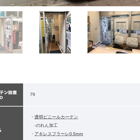
テン設置
79
O
・
透明ビニールカーテン
-のれん加工
名
・
アキレスフラーレ0.5mm