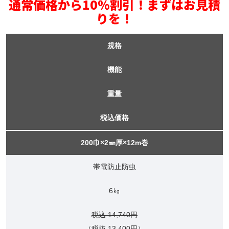
通常価格から10％割引！まずはお見積
りを！
規格
機能
重量
税込価格
200巾×2㎜厚×12m巻
帯電防止防虫
6㎏
税込 14,740円
（税抜 13,400円）