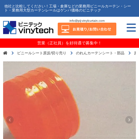
他社と比較してください！工場・倉庫などの業務用ビニールカーテン・シー
ト・業務用大型カーテンレールはゲンバ価格のビニテック
info@pij-vinylcurtain.com
営業（正社員）を好待遇で募集中！
ビニールシート原反/切り売り
のれんカーテンシート・部品
原