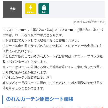
機能
各種機能の解説はこちら
※巾は２００mm巾（厚さ2㎜・3㎜）と３００mm巾（厚さ2㎜・3㎜）を
ご用意。ロール巻原反での販売となります。
※お客様にてカットしてお取替え等にご使用ください。
※シートは巾が同じサイズのものであれば どのメーカーの金具にも付
け替えいただけます。
※当社にて販売しているのれんシート及び部材は日本ウェーブロック社
製（ポインターズ）となります。
※シートはロールの外側と芯側で圧縮率が変わるので切り出した位置に
より伸び縮みに差が生まれます。
※のれんカーテン設置前に要注意！
巻をほどき一日程シートを延ばしてください。生地が馴染んで伸縮差を
落ち着かせることができます。
のれんカーテン原反シート価格