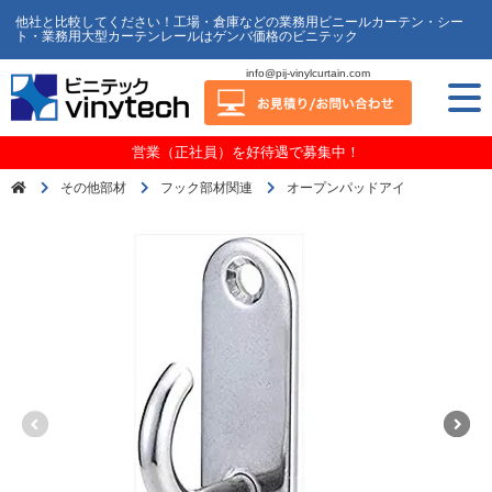
他社と比較してください！工場・倉庫などの業務用ビニールカーテン・シー
ト・業務用大型カーテンレールはゲンバ価格のビニテック
info@pij-vinylcurtain.com
営業（正社員）を好待遇で募集中！
その他部材
フック部材関連
オープンパッドアイ