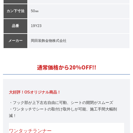
カン下寸法
50㎜
品番
19Y23
メーカー
岡田装飾金物株式会社
通常価格から20%OFF!!
大好評！OSオリジナル商品！
・フック部が上下左右自由に可動、シートの開閉がスムーズ
・ワンタッチでシートの取付け取外しが可能、施工手間大幅削
減！
ワンタッチランナー