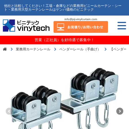
他社と比較してください！工場・倉庫などの業務用ビニールカーテン・シー
ト・業務用大型カーテンレールはゲンバ価格のビニテック
info@pij-vinylcurtain.com
営業（正社員）を好待遇で募集中！
業務用カーテンレール
ベンダーレール（手曲げ）
【ベンダー