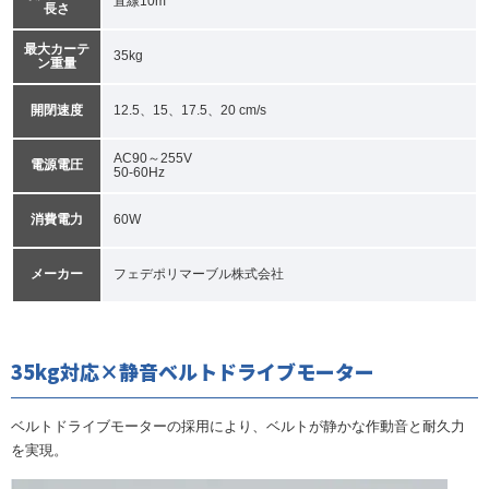
直線10m
長さ
最大カーテ
35kg
ン重量
開閉速度
12.5、15、17.5、20 cm/s
AC90～255V
電源電圧
50-60Hz
消費電力
60W
メーカー
フェデポリマーブル株式会社
35kg対応×静音ベルトドライブモーター
ベルトドライブモーターの採用により、ベルトが静かな作動音と耐久力
を実現。