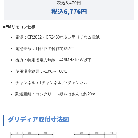
税込8,470円
税込6,776円
■FMリモコン仕様
電源：CR2032・CR2430ボタン型リチウム電池
電池寿命：1日4回の操作で約2年
出力：特定省電力無線 426MHz1mW以下
使用温度範囲：-10℃～+60℃
チャンネル：1チャンネル／4チャンネル
到達距離：コンクリート壁をはさんで約20m
グリディア取付寸法図