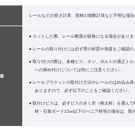
レールなどの長さ計算、部材の個数計算など不明な場合
● カットした際、レール断面が鋭角になる場合があり
● レールの取り付けには必ず壁の材質や強度をご確認
● 取り付けの際は、各種ビス、ネジ、ボルトの適正ト
への締め付けについては特にご注意ください。
項
● レールブラケットの取付け方法やレールのはめ込み
ありますので、必ず以下のことをご確認ください。
● 取付けビスは、必ずビスのきく所（根太材）を選ん
材・石膏ボード12㎜以下のべニア材等の場合は、取