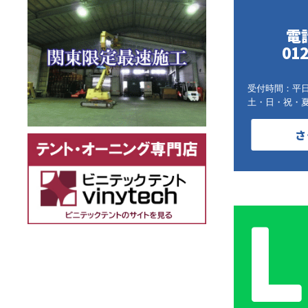
電
012
受付時間：平日9:
土・日・祝・
さ