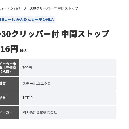
んカーテン部品
D30クリッパー付 中間ストップ
D30レール かんたんカーテン部品
D30クリッパー付 中間ストップ
616円
税込
メーカー希
望小売価格
700円
（税抜）
材質
スチール/ユニクロ
品番
12T40
メーカー
岡田装飾金物株式会社