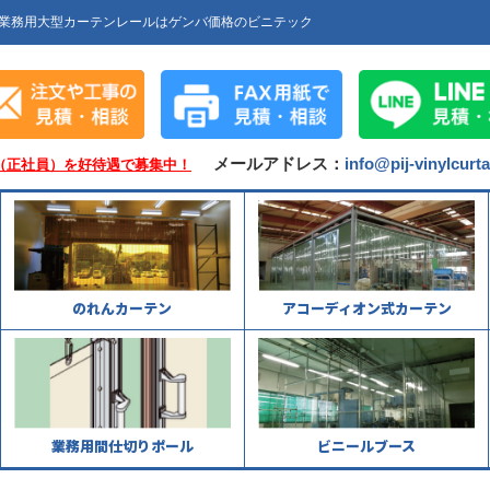
業務用大型カーテンレールはゲンバ価格のビニテック
メールアドレス：
info@pij-vinylcurt
（正社員）を好待遇で募集中！
のれんカーテン
アコーディオン式カーテン
業務用間仕切りポール
ビニールブース