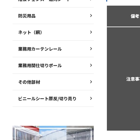
防災用品
備考
ネット（網）
業務用カーテンレール
業務用間仕切りポール
注意事
その他部材
ビニールシート原反/切り売り