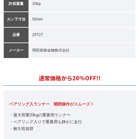
許容重量
20kg
カン下寸法
50mm
品番
25T27
メーカー
岡田装飾金物株式会社
通常価格から20%OFF!!
ベアリング入ランナー 開閉操作がスムーズ！
・最大荷重20kgの重量用ランナー
・ベアリング入りで重量用も静かに走行
・耐久性抜群