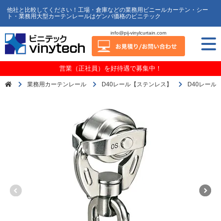
他社と比較してください！工場・倉庫などの業務用ビニールカーテン・シー
ト・業務用大型カーテンレールはゲンバ価格のビニテック
info@pij-vinylcurtain.com
営業（正社員）を好待遇で募集中！
業務用カーテンレール
D40レール【ステンレス】
D40レール