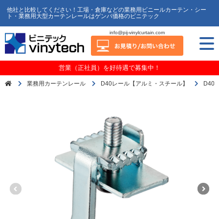
他社と比較してください！工場・倉庫などの業務用ビニールカーテン・シー
ト・業務用大型カーテンレールはゲンバ価格のビニテック
info@pij-vinylcurtain.com
営業（正社員）を好待遇で募集中！
業務用カーテンレール
D40レール【アルミ・スチール】
D40