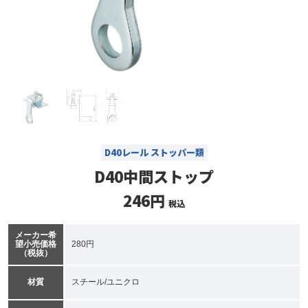
D40レール ストッパー類
D40中間ストップ
246円
税込
メーカー希
望小売価格
280円
（税抜）
材質
スチール/ユニクロ