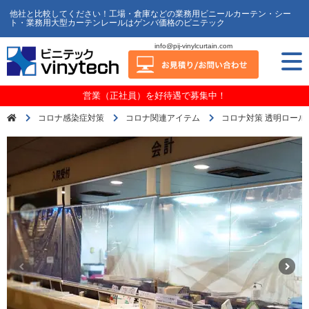
他社と比較してください！工場・倉庫などの業務用ビニールカーテン・シー
ト・業務用大型カーテンレールはゲンバ価格のビニテック
info@pij-vinylcurtain.com
営業（正社員）を好待遇で募集中！
コロナ感染症対策
コロナ関連アイテム
コロナ対策 透明ロールス