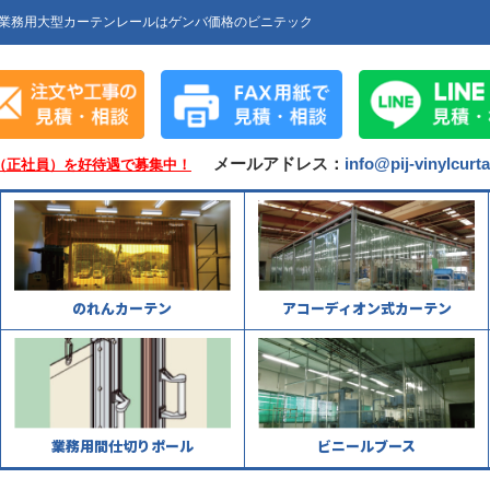
業務用大型カーテンレールはゲンバ価格のビニテック
メールアドレス：
info@pij-vinylcurt
（正社員）を好待遇で募集中！
のれんカーテン
アコーディオン式カーテン
業務用間仕切りポール
ビニールブース