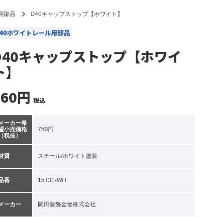
用部品
D40キャップストップ【ホワイト】
D40ホワイトレール用部品
D40キャップストップ【ホワイ
ト】
660円
税込
メーカー希
望小売価格
750円
（税抜）
材質
スチール/ホワイト塗装
品番
15T31-WH
メーカー
岡田装飾金物株式会社