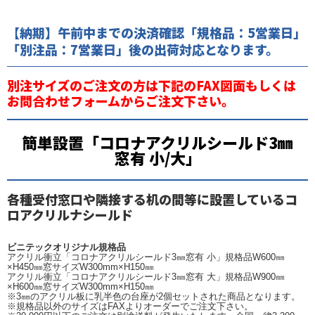
【納期】午前中までの決済確認「規格品：5営業日」
「別注品：7営業日」後の出荷対応となります。
別注サイズのご注文の方は下記のFAX図面もしくは
お問合わせフォームからご注文下さい。
簡単設置「コロナアクリルシールド3㎜
窓有 小/大」
各種受付窓口や隣接する机の間等に設置しているコ
ロアクリルナシールド
ビニテックオリジナル規格品
アクリル衝立「コロナアクリルシールド3㎜窓有 小」規格品W600㎜
×H450㎜窓サイズW300mm×H150㎜
アクリル衝立「コロナアクリルシールド3㎜窓有 大」規格品W900㎜
×H600㎜窓サイズW300mm×H150㎜
※3㎜のアクリル板に乳半色の台座が2個セットされた商品となります。
※規格品以外のサイズはFAXよりオーダーでご注文下さい。