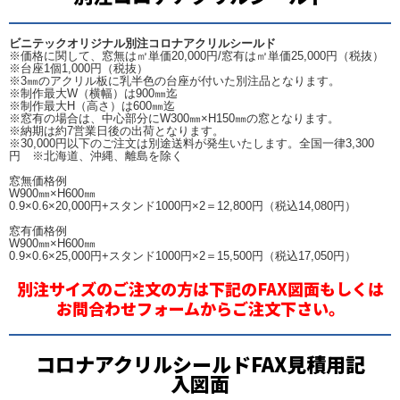
ビニテックオリジナル別注コロナアクリルシールド
※価格に関して、窓無は㎡単価20,000円/窓有は㎡単価25,000円（税抜）
※台座1個1,000円（税抜）
※3㎜のアクリル板に乳半色の台座が付いた別注品となります。
※制作最大W（横幅）は900㎜迄
※制作最大H（高さ）は600㎜迄
※窓有の場合は、中心部分にW300㎜×H150㎜の窓となります。
※納期は約7営業日後の出荷となります。
※30,000円以下のご注文は別途送料が発生いたします。全国一律3,300
円 ※北海道、沖縄、離島を除く
窓無価格例
W900㎜×H600㎜
0.9×0.6×20,000円+スタンド1000円×2＝12,800円（税込14,080円）
窓有価格例
W900㎜×H600㎜
0.9×0.6×25,000円+スタンド1000円×2＝15,500円（税込17,050円）
別注サイズのご注文の方は下記のFAX図面もしくは
お問合わせフォームからご注文下さい。
コロナアクリルシールドFAX見積用記
入図面