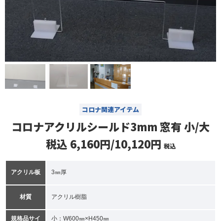
コロナ関連アイテム
コロナアクリルシールド3mm 窓有 小/大
税込 6,160円/10,120円
税込
アクリル板
3㎜厚
材質
アクリル樹脂
規格品サイ
小：W600㎜×H450㎜