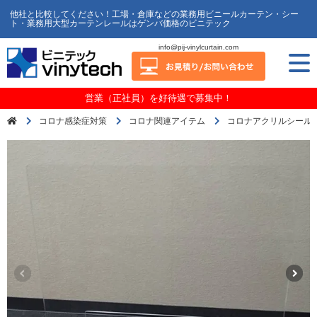
他社と比較してください！工場・倉庫などの業務用ビニールカーテン・シー
ト・業務用大型カーテンレールはゲンバ価格のビニテック
info@pij-vinylcurtain.com
営業（正社員）を好待遇で募集中！
コロナ感染症対策
コロナ関連アイテム
コロナアクリルシールド3