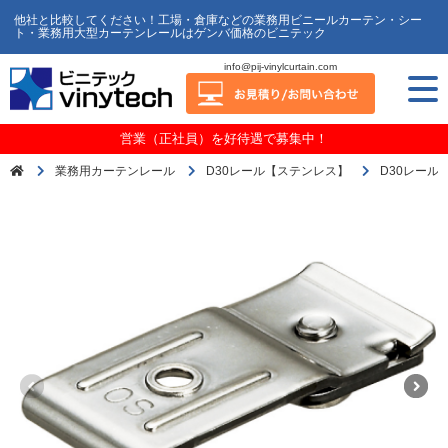
他社と比較してください！工場・倉庫などの業務用ビニールカーテン・シー
ト・業務用大型カーテンレールはゲンバ価格のビニテック
info@pij-vinylcurtain.com
営業（正社員）を好待遇で募集中！
業務用カーテンレール
D30レール【ステンレス】
D30レール